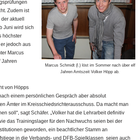
ngsprüfungen
ht. Zudem ist
der aktuell
 Juni wird sich
s höchster
 er jedoch aus
hter Marcus
f Jahren
Marcus Schmidt (l.) löst im Sommer nach über elf
Jahren Amtszeit Volker Höpp ab.
ht von Höpps
nach einem persönlichen Gespräch aber absolut
sten Ämter im Kreisschiedsrichterausschuss. Da macht man
n soll“, sagt Schäfer. „Volker hat die Lehrarbeit definitiv
 wie das Trainingslager für den Nachwuchs seien bei der
nstitutionen geworden, ein beachtlicher Stamm an
stiege in die Verbands- und DFB-Spielklassen seien auch