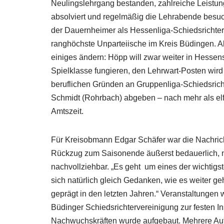
Neulingslehrgang bestanden, zahlreiche Leistu
absolviert und regelmäßig die Lehrabende besuc
der Dauernheimer als Hessenliga-Schiedsrichter 
ranghöchste Unparteiische im Kreis Büdingen. Ab
einiges ändern: Höpp will zwar weiter in Hessen
Spielklasse fungieren, den Lehrwart-Posten wird
beruflichen Gründen an Gruppenliga-Schiedsric
Schmidt (Rohrbach) abgeben – nach mehr als el
Amtszeit.
Für Kreisobmann Edgar Schäfer war die Nachric
Rückzug zum Saisonende äußerst bedauerlich, 
nachvollziehbar. „Es geht um eines der wichtig
sich natürlich gleich Gedanken, wie es weiter gehe
geprägt in den letzten Jahren.“ Veranstaltungen
Büdinger Schiedsrichtervereinigung zur festen I
Nachwuchskräften wurde aufgebaut. Mehrere Auf