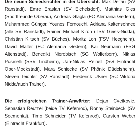
Die neuen Schiedsrichter in der Übersicht:
Max Deltau (SV
Ranstadt), Emre Eraslan (SV Eichelsdorf), Matthias Gies
(Sportfreunde Oberau), Andreas Glagla (FC Alemania Gedern),
Muhammed Güngor, Younes Fernouchi, Adriana Kaltenschnee
(alle SV Ranstadt), Rainer Michael Kirch (TSV Geiss-Nidda),
Christian Klitsch (SV Büches), Moritz Loh (FSV Heegheim),
David Malter (FC Alemania Gedern), Kai Neumann (FSG
Altenstadt), Benedikt Nierobisch (SG Wolferborn), Niklas
Pusinelli (SSV Lindheim), Jan-Niklas Reinelt (SG Eintracht
Ober-Mockstadt), Mara Schiecke (SV Phönix Düdelsheim),
Steven Teichler (SV Ranstadt), Frederick Ußner (SC Viktoria
Nidda/auch Trainer).
Die erfolgreichen Trainer-Anwärter:
Dejan Cvetkovic,
Sebastian Reutzel (beide TV Kefenrod), Ronny Steinbeck (SV
Seemental), Timo Schneider (TV Kefenrod), Carsten Weber
(Eintracht Frankfurt).