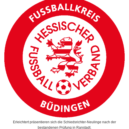
Erleichtert präsentieren sich die Schiedsrichter-Neulinge nach der
bestandenen Prüfung in Ranstadt.