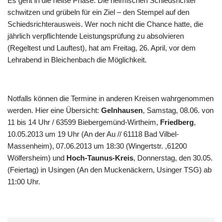
Es geht in die heiße Phase: Die heimischen Schiedsrichter
schwitzen und grübeln für ein Ziel – den Stempel auf den
Schiedsrichterausweis. Wer noch nicht die Chance hatte, die
jährlich verpflichtende Leistungsprüfung zu absolvieren
(Regeltest und Lauftest), hat am Freitag, 26. April, vor dem
Lehrabend in Bleichenbach die Möglichkeit.
Notfalls können die Termine in anderen Kreisen wahrgenommen
werden. Hier eine Übersicht:
Gelnhausen
, Samstag, 08.06. von
11 bis 14 Uhr / 63599 Biebergemünd-Wirtheim,
Friedberg
,
10.05.2013 um 19 Uhr (An der Au // 61118 Bad Vilbel-
Massenheim), 07.06.2013 um 18:30 (Wingertstr. ,61200
Wölfersheim) und
Hoch-Taunus-Kreis
, Donnerstag, den 30.05.
(Feiertag) in Usingen (An den Muckenäckern, Usinger TSG) ab
11:00 Uhr.