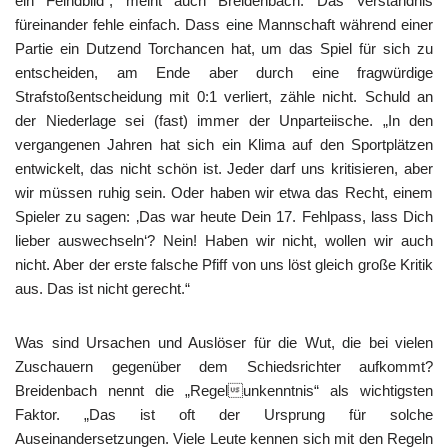
ein Feindbild“, meint auch Breidenbach. Das Verständnis
füreinander fehle einfach. Dass eine Mannschaft während einer
Partie ein Dutzend Torchancen hat, um das Spiel für sich zu
entscheiden, am Ende aber durch eine fragwürdige
Strafstoßentscheidung mit 0:1 verliert, zähle nicht. Schuld an
der Niederlage sei (fast) immer der Unparteiische. „In den
vergangenen Jahren hat sich ein Klima auf den Sportplätzen
entwickelt, das nicht schön ist. Jeder darf uns kritisieren, aber
wir müssen ruhig sein. Oder haben wir etwa das Recht, einem
Spieler zu sagen: ‚Das war heute Dein 17. Fehlpass, lass Dich
lieber auswechseln‘? Nein! Haben wir nicht, wollen wir auch
nicht. Aber der erste falsche Pfiff von uns löst gleich große Kritik
aus. Das ist nicht gerecht.“
Was sind Ursachen und Auslöser für die Wut, die bei vielen
Zuschauern gegenüber dem Schiedsrichter aufkommt?
Breidenbach nennt die „Regelunkenntnis“ als wichtigsten
Faktor. „Das ist oft der Ursprung für solche
Auseinandersetzungen. Viele Leute kennen sich mit den Regeln