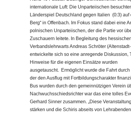
internationale Luft: Die Unparteiischen besucht
Länderspiel Deutschland gegen Italien (0:3) auf
Berg“ in Offenbach. Im Fokus stand dabei eine A
polnischen Unparteiischen, der die Partie vor üb
Zuschauern leitete. In Begleitung des hessische
Verbandslehrwarts Andreas Schröter (Altenstadt
entwickelte sich so eine anregende Diskussion, 
Hinweise für die eigenen Einsätze wurden
ausgetauscht. Ermöglicht wurde die Fahrt durch
der den Ausflug mit Fortbildungscharakter finanzie
Bus wurden durch den gemeinnützigen Verein üb
Nachwuchsschiedsrichter war das eine tolles Eve
Gerhard Sinner zusammen. „Diese Veranstaltunge
stärken und die Schiris abseits von Lehrabenden 