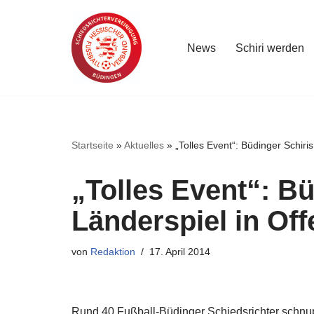
Zum
News
Schiri werden
Inhalt
springen
Startseite
»
Aktuelles
»
„Tolles Event“: Büdinger Schiri
„Tolles Event“: Bü
Länderspiel in Of
von
Redaktion
17. April 2014
Rund 40 Fußball-Büdinger Schiedsrichter schnup