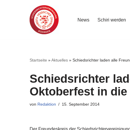
Zum
News
Schiri werden
Inhalt
springen
Startseite
»
Aktuelles
»
Schiedsrichter laden alle Freu
Schiedsrichter la
Oktoberfest in die
von
Redaktion
15. September 2014
Der Freundeskreis der Schiedsrichtervereinigung