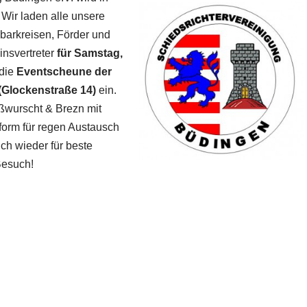
 Wir laden alle unsere
barkreisen, Förder und
insvertreter
für Samstag,
 die
Eventscheune der
Glockenstraße 14)
ein.
ißwurscht & Brezn mit
form für regen Austausch
uch wieder für beste
Besuch!