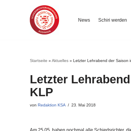
Zum
News
Schiri werden
Inhalt
springen
Startseite
»
Aktuelles
»
Letzter Lehrabend der Saison 
Letzter Lehrabend
KLP
von
Redaktion KSA
23. Mai 2018
Am 25.05. haben nochmal alle Schiedsrichter, di