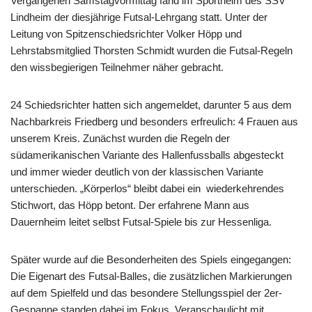
Vergangenen Samstagvormittag fand im Sportheim des SSV
Lindheim der diesjährige Futsal-Lehrgang statt. Unter der
Leitung von Spitzenschiedsrichter Volker Höpp und
Lehrstabsmitglied Thorsten Schmidt wurden die Futsal-Regeln
den wissbegierigen Teilnehmer näher gebracht.
24 Schiedsrichter hatten sich angemeldet, darunter 5 aus dem
Nachbarkreis Friedberg und besonders erfreulich: 4 Frauen aus
unserem Kreis. Zunächst wurden die Regeln der
südamerikanischen Variante des Hallenfussballs abgesteckt
und immer wieder deutlich von der klassischen Variante
unterschieden. „Körperlos“ bleibt dabei ein wiederkehrendes
Stichwort, das Höpp betont. Der erfahrene Mann aus
Dauernheim leitet selbst Futsal-Spiele bis zur Hessenliga.
Später wurde auf die Besonderheiten des Spiels eingegangen:
Die Eigenart des Futsal-Balles, die zusätzlichen Markierungen
auf dem Spielfeld und das besondere Stellungsspiel der 2er-
Gespanne standen dabei im Fokus. Veranschaulicht mit